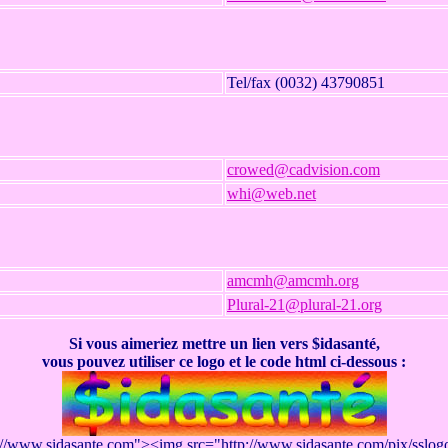
Tel/fax (0032) 43790851
crowed@cadvision.com
whi@web.net
amcmh@amcmh.org
Plural-21@plural-21.org
Si vous aimeriez mettre un lien vers $idasanté,
vous pouvez utiliser ce logo et le code html ci-dessous :
://www.sidasante.com"><img src="http://www.sidasante.com/pix/sslo