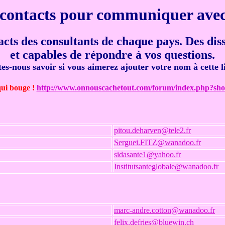
contacts pour communiquer ave
acts des consultants de chaque pays. Des dis
et capables de répondre à vos questions.
tes-nous savoir si vous aimerez ajouter votre nom à cette li
ui bouge !
http://www.onnouscachetout.com/forum/index.php?s
pitou.deharven@tele2.fr
Serguei.FITZ@wanadoo.fr
sidasante1@yahoo.fr
Institutsanteglobale@wanadoo.fr
marc-andre.cotton@wanadoo.fr
felix.defries@bluewin.ch