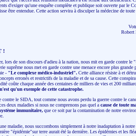
ients d'exiger qu'une enquête complète et publique soit ouverte par le C
isse être entendue. Cette action servira à disculper la médecine de toute
Vot
Robert 
 !
, lors de son discours d'adieu à la nation, nous mit en garde contre le 
herie suprême nous met en garde contre une menace encore plus grande p
mie -
"Le complexe médico-industriel".
Cette alliance résiste à et dét
oncepts erronés et restrictifs de la maladie et de sa cause. Cette conspira
idité coûte chaque année des centaines de milliers de vies et 200 milliar
'est qu'un exemple de cette catastrophe.
e contre le SIDA, tout comme nous avons perdu la guerre contre le can
 ces deux maladies si nous ne comprenons pas quel a
cause de toute ma
 système immunitaire,
que ce soit par la contamination de notre enviro
re.
une maladie, nous succombons simplement à notre inadaptation à notre
emière "épidémie"sur terre aurait été la dernière. Les épidémies et les fléa