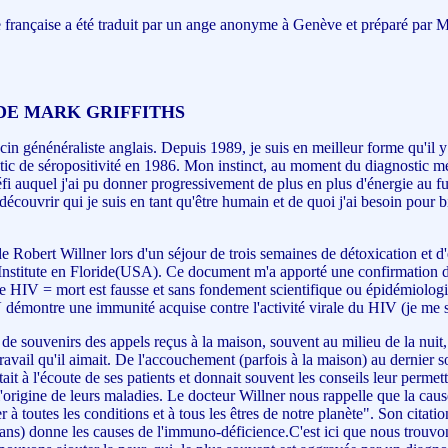
française a été traduit par un ange anonyme à Genève et préparé par M
DE MARK GRIFFITHS
ecin génénéraliste anglais. Depuis 1989, je suis en meilleur forme qu'il 
tic de séropositivité en 1986. Mon instinct, au moment du diagnostic m
éfi auquel j'ai pu donner progressivement de plus en plus d'énergie au f
e découvrir qui je suis en tant qu'être humain et de quoi j'ai besoin pour 
de Robert Willner lors d'un séjour de trois semaines de détoxication et d'
nstitute en Floride(USA). Ce document m'a apporté une confirmation de
le HIV = mort est fausse et sans fondement scientifique ou épidémiologi
 démontre une immunité acquise contre l'activité virale du HIV (je me s
e souvenirs des appels reçus à la maison, souvent au milieu de la nuit, a
ravail qu'il aimait. De l'accouchement (parfois à la maison) au dernier s
tait à l'écoute de ses patients et donnait souvent les conseils leur permet
l'origine de leurs maladies. Le docteur Willner nous rappelle que la caus
er à toutes les conditions et à tous les êtres de notre planète". Son cit
e ans) donne les causes de l'immuno-déficience.C'est ici que nous trouvo