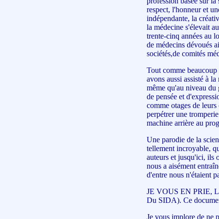
profession basée sur la
respect, l'honneur et un
indépendante, la créativ
la médecine s'élevait au
trente-cinq années au lo
de médecins dévoués ain
sociétés,de comités méd
Tout comme beaucoup d'
avons aussi assisté à l
même qu'au niveau du go
de pensée et d'expressi
comme otages de leurs 
perpétrer une tromperie 
machine arrière au prog
Une parodie de la scien
tellement incroyable, qu
auteurs et jusqu'ici, il
nous a aisément entraîn
d'entre nous n'étaient p
JE VOUS EN PRIE, LI
Du SIDA). Ce document e
Je vous implore de ne p