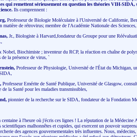
s qui remettent sérieusement en question les théories VIH-SIDA, 
ience.
Ils comprennent :
rg,
Professeur de Biologie Moléculaire à l'Université de Californie, Ber
 en matière de rétrovirus; membre de l'Académie Nationale des Sciences,
mas,
Jr., Biologiste à Harvard,fondateur du Groupe pour une Réévaluati
,
x Nobel, Biochimiste ; inventeur du RCP, la réaction en chaîne de poly
 de la présence de virus, `
nstein,
Professeur de Physiologie, Université de l'État du Michigan, u
e SIDA,
,
Professeur Emérite de Santé Publique, Université de Glasgow, consul
 de la Santé pour les maladies transmissibles,
nd,
pionnier de la recherche sur le SIDA, fondateur de la Fondation M
centaine à l'heure où j'écris ces lignes ! La réputation de la Médecine 
 scientifiques malhonnêtes et cupides, qui exercent un pouvoir surprena
rcherie des agences gouvernementales très influentes. Nous, médecins, 
 parce que l'accès aux réunions médicales a été refusé aux détracteurs. C