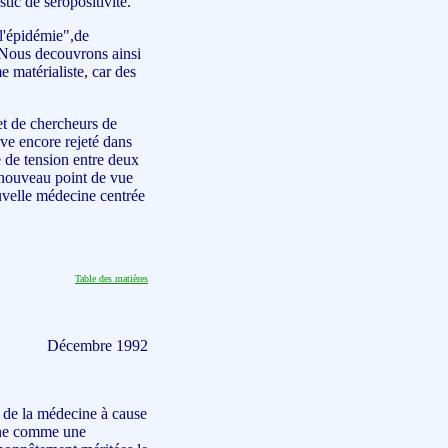
tic de séropositivité.
"l'épidémie",de
. Nous decouvrons ainsi
e matérialiste, car des
et de chercheurs de
uve encore rejeté dans
ce de tension entre deux
 nouveau point de vue
velle médecine centrée
Table des matières
Décembre 1992
 de la médecine à cause
cine comme une