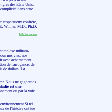
ongrès des Etats-Unis,
 complicité dans cette
re respectueux confrère,
E. Willner, M.D., Ph.D.
Table des matières
"complexe militaro-
our nos vies, nos
ruit avec acharnement
tion de l'arrogance, de
ds de dollars.
La
cer. Nous ne gagnerons
ladie est une
nnement ou par la voie
 environnement.Si tel
ux de l'histoire ont tué