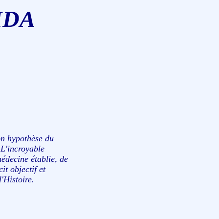
IDA
on hypothèse du
 L'incroyable
médecine établie, de
t objectif et
'Histoire.