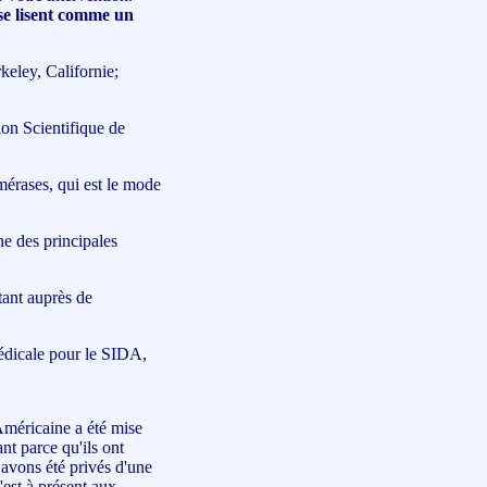
se lisent comme un
keley, Californie;
on Scientifique de
mérases, qui est le mode
ne des principales
tant auprès de
édicale pour le SIDA,
Américaine a été mise
nt parce qu'ils ont
avons été privés d'une
'est à présent aux