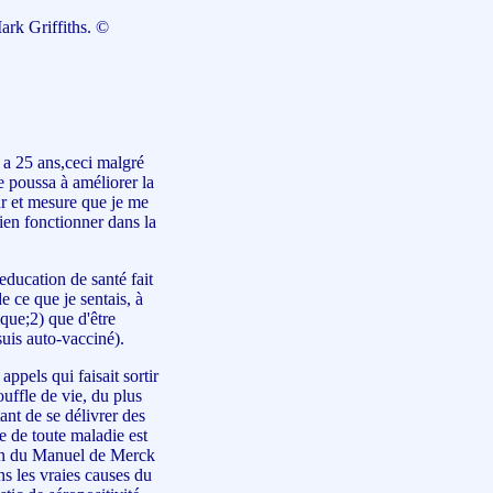
ark Griffiths. ©
y a 25 ans,ceci malgré
e poussa à améliorer la
ur et mesure que je me
bien fonctionner dans la
education de santé fait
 ce que je sentais, à
que;2) que d'être
uis auto-vacciné).
ppels qui faisait sortir
ouffle de vie, du plus
tant de se délivrer des
e de toute maladie est
ation du Manuel de Merck
ns les vraies causes du