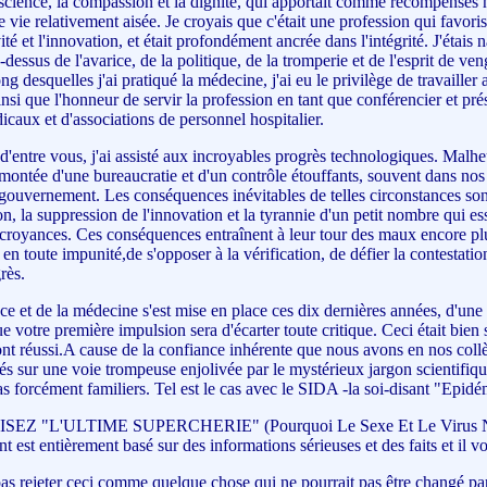
 science, la compassion et la dignité, qui apportait comme récompenses
e vie relativement aisée. Je croyais que c'était une profession qui favoris
ité et l'innovation, et était profondément ancrée dans l'intégrité. J'étai
-dessus de l'avarice, de la politique, de la tromperie et de l'esprit de ve
ng desquelles j'ai pratiqué la médecine, j'ai eu le privilège de travaill
si que l'honneur de servir la profession en tant que conférencier et prés
icaux et d'associations de personnel hospitalier.
entre vous, j'ai assisté aux incroyables progrès technologiques. Malh
a montée d'une bureaucratie et d'un contrôle étouffants, souvent dans nos
uvernement. Les conséquences inévitables de telles circonstances sont l
on, la suppression de l'innovation et la tyrannie d'un petit nombre qui e
croyances. Ces conséquences entraînent à leur tour des maux encore plu
en toute impunité,de s'opposer à la vérification, de défier la contestation
rès.
ce et de la médecine s'est mise en place ces dix dernières années, d'une 
e votre première impulsion sera d'écarter toute critique. Ceci était bien 
s ont réussi.A cause de la confiance inhérente que nous avons en nos coll
és sur une voie trompeuse enjolivée par le mystérieux jargon scientifi
as forcément familiers. Tel est le cas avec le SIDA -la soi-disant "Epidé
SEZ "L'ULTIME SUPERCHERIE" (Pourquoi Le Sexe Et Le Virus Ne
st entièrement basé sur des informations sérieuses et des faits et il v
as rejeter ceci comme quelque chose qui ne pourrait pas être changé par