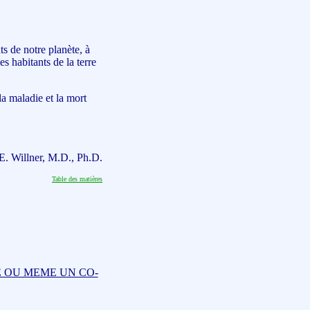
ts de notre planète, à
es habitants de la terre
la maladie et la mort
E. Willner, M.D., Ph.D.
Table des matières
E OU MEME UN CO-