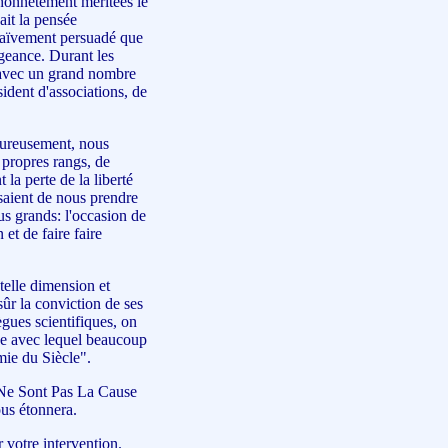
 honnêtement méritées le
ait la pensée
s naïvement persuadé que
ngeance. Durant les
er avec un grand nombre
ident d'associations, de
eureusement, nous
 propres rangs, de
a perte de la liberté
ssaient de nous prendre
s grands: l'occasion de
 et de faire faire
telle dimension et
sûr la conviction de ses
ègues scientifiques, on
que avec lequel beaucoup
mie du Siècle".
 Sont Pas La Cause
ous étonnera.
 votre intervention.