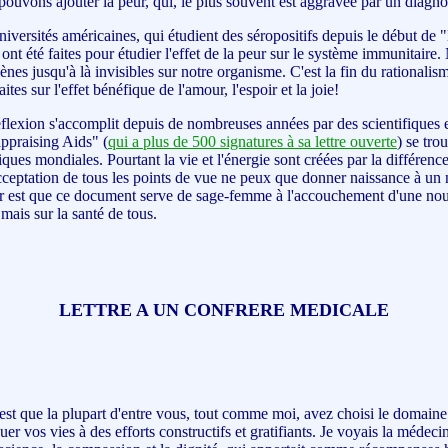
ouvons ajouter la peur, qui, le plus souvent est aggravée par un diagnos
ersités américaines, qui étudient des séropositifs depuis le début de 
nt été faites pour étudier l'effet de la peur sur le système immunitaire
ènes jusqu'à là invisibles sur notre organisme. C'est la fin du rationalism
tes sur l'effet bénéfique de l'amour, l'espoir et la joie!
flexion s'accomplit depuis de nombreuses années par des scientifiques 
ppraising Aids" (
qui a plus de 500 signatures à sa lettre ouverte
) se tro
fiques mondiales. Pourtant la vie et l'énergie sont créées par la différen
cceptation de tous les points de vue ne peux que donner naissance à un
r est que ce document serve de sage-femme à l'accouchement d'une nou
mais sur la santé de tous.
LETTRE A UN CONFRERE MEDICALE
st que la plupart d'entre vous, tout comme moi, avez choisi le domaine
uer vos vies à des efforts constructifs et gratifiants. Je voyais la méde