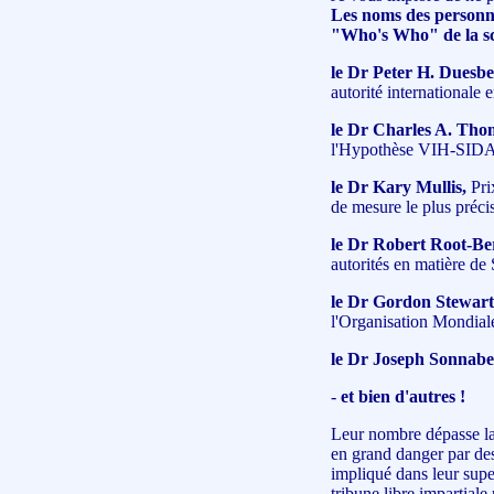
Les noms des personne
"Who's Who" de la sc
le Dr Peter H. Duesbe
autorité internationale
le Dr Charles A. Tho
l'Hypothèse VIH-SIDA
le Dr Kary Mullis,
Pri
de mesure le plus précis
le Dr Robert Root-Ber
autorités en matière d
le Dr Gordon Stewart
l'Organisation Mondiale
le Dr Joseph Sonnabe
-
et bien d'autres !
Leur nombre dépasse la 
en grand danger par des
impliqué dans leur supe
tribune libre impartiale