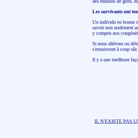
des millions de gens, m
Les survivants ont tou
Un individu en bonne san
savoir non seulement aux 
y compris nos congénèr
Si nous altérons ou détr
s'ensuivront à coup sûr.
Il y a une meilleure faç
IL N'EXISTE PAS