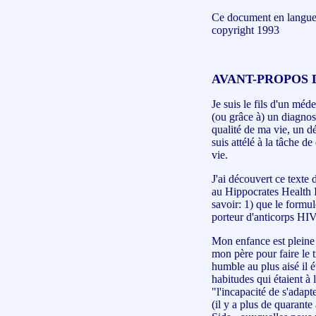
Ce document en langue 
copyright 1993
AVANT-PROPOS 
Je suis le fils d'un méd
(ou grâce à) un diagnos
qualité de ma vie, un d
suis attélé à la tâche d
vie.
J'ai découvert ce texte 
au Hippocrates Health I
savoir: 1) que le formu
porteur d'anticorps HIV
Mon enfance est pleine d
mon père pour faire le t
humble au plus aisé il é
habitudes qui étaient à 
"l'incapacité de s'adapt
(il y a plus de quarant