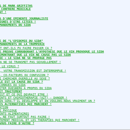
S DE MARK GRIFFITHS
 CONFRERE MEDICALE
NT !
S D'UNE EMINENTE JOURNALISTE
IGNES D'ETRE CITEES !
MANDEMENTS DU SIDA
E DE "L'EPIDEMIE DU SIDA"
MANDEMENTS DE LA TROMPERIE
T ONT-ILS PU FAIRE PASSER CA ?
E PREUVE CORROBORANT L'HYPOTHESE QUE LE VIH PROVOQUE LE SIDA
EMONTRANT QUE LE VIH NE CAUSE PAS LE SIDA
IE : LE SIDA NE SE PROPAGE PAS
A NE SE TRANSMET PAS SEXUELLEMENT !
 LE VIRUS ?
, VOTRE TRANSMISSION EST INTERROMPUE !
, CO-FACTEURS OU CONFUSION ?
I CHERCHER QUERELLE AU SEXE ?
LE EST LA CAUSE DU SIDA ?
CONNUES DU SIDA
ETER DUESBERG A PROPOS DU SIDA
ET TRAITEMENT
EST ET CE QUI DEVRAIT ETRE !
ENTS ET CHIMIOTHERAPIE (AZT) - DANGER !
IN SERA-T'IL DEVELOPPE ET EN VOULONS-NOUS VRAIMENT UN ?
ES ALTERNATIVES QUI MARCHENT !
ATION
E PHYSIQUE
ENTS ALIMENTAIRES
L NE FAUT SURTOUT PAS FAIRE !
TEMENT MEDICAL ET LES THERAPIES QUI MARCHENT !
VOUS FAIRE D'AUTRE ?