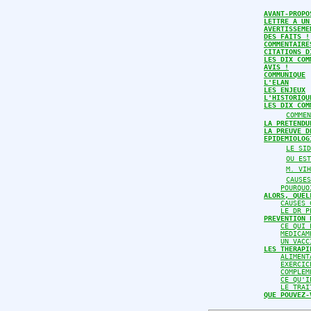
AVANT-PROPO
LETTRE A UN
AVERTISSEME
DES FAITS !
COMMENTAIRE
CITATIONS D
LES DIX COM
AVIS !
COMMUNIQUE
L'ELAN
LES ENJEUX
L'HISTORIQU
LES DIX COM
COMMEN
LA PRETENDU
LA PREUVE D
EPIDEMIOLOG
LE SID
OU EST
M. VIH
CAUSES
POURQUO
ALORS, QUEL
CAUSES 
LE DR P
PREVENTION 
CE QUI 
MEDICAM
UN VACC
LES THERAPI
ALIMENT
EXERCIC
COMPLEM
CE QU'I
LE TRAI
QUE POUVEZ-