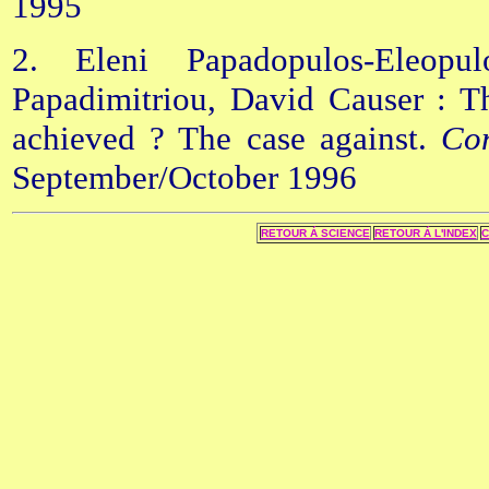
1995
2. Eleni Papadopulos-Eleop
Papadimitriou, David Causer : Th
achieved ? The case against.
Co
September/October 1996
RETOUR Á SCIENCE
RETOUR Á L'INDEX
C