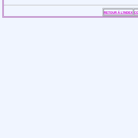
RETOUR Á L'INDEX
C